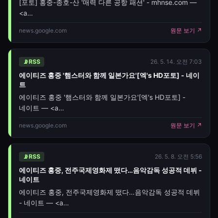
[포토] 홍중-종호-산 '매력 다른 공항 패션' - mhnse.com —
<a
href="https://news.google.com/rss/articles/CBMia0
news.google.com
원문 보기 ↗
📡
RSS
26. 5. 14. 오전 7:03
에이티즈 홍중 '햄스터와 함께 일본가요'[엑's HD포토] - 네이
트
에이티즈 홍중 '햄스터와 함께 일본가요'[엑's HD포토] -
네이트 — <a
href="https://news.google.com/rss/articles/CBMiU0
news.google.com
원문 보기 ↗
oc=5" target="_blank">에이티즈 홍중 '햄스터와 함께
일본가요'[엑's HD포토]</a>&nbsp;&nbsp;<font
📡
RSS
26. 5. 8. 오전 5:56
에이티즈 홍중, 전주국제영화제 떴다…음악감독 성공적 데뷔 -
네이트
에이티즈 홍중, 전주국제영화제 떴다…음악감독 성공적 데뷔
- 네이트 — <a
href="https://news.google.com/rss/articles/CBMiU0F