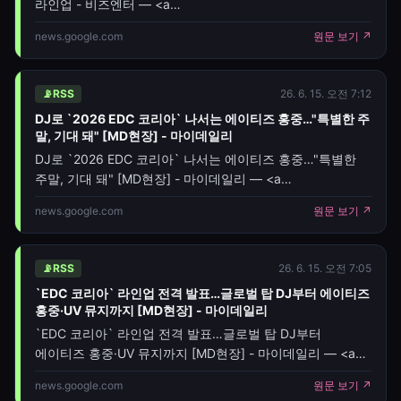
라인업 - 비즈엔터 — <a
href="https://news.google.com/rss/articles/CBMiVkFV
news.google.com
원문 보기 ↗
oc=5" target="_blank">‘EDC 코리아 2026’, DJ 스네이크·
티에스토·에이티즈 홍중 라인업<
📡
RSS
26. 6. 15. 오전 7:12
DJ로 `2026 EDC 코리아` 나서는 에이티즈 홍중…"특별한 주
말, 기대 돼" [MD현장] - 마이데일리
DJ로 `2026 EDC 코리아` 나서는 에이티즈 홍중…"특별한
주말, 기대 돼" [MD현장] - 마이데일리 — <a
href="https://news.google.com/rss/articles/CBMiZk
news.google.com
원문 보기 ↗
oc=5" target="_blank">DJ로 `2
📡
RSS
26. 6. 15. 오전 7:05
`EDC 코리아` 라인업 전격 발표…글로벌 탑 DJ부터 에이티즈
홍중·UV 뮤지까지 [MD현장] - 마이데일리
`EDC 코리아` 라인업 전격 발표…글로벌 탑 DJ부터
에이티즈 홍중·UV 뮤지까지 [MD현장] - 마이데일리 — <a
href="https://news.google.com/rss/articles/CBMiZk
news.google.com
원문 보기 ↗
oc=5" target="_blank">`EDC