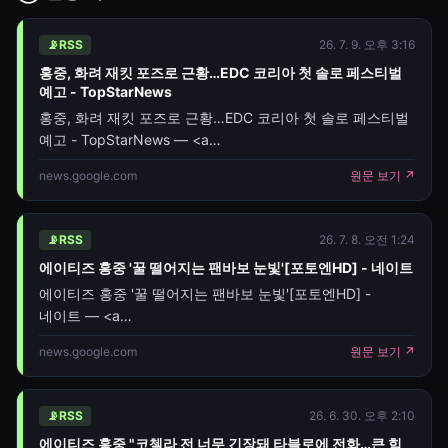
📡
RSS
26. 7. 9. 오후 3:16
홍중, 화려 재킷 포즈로 근황…EDC 코리아 첫 솔로 페스티벌
예고 - TopStarNews
홍중, 화려 재킷 포즈로 근황…EDC 코리아 첫 솔로 페스티벌
예고 - TopStarNews — <a
href="https://news.google.com/rss/articles/CBMick
news.google.com
원문 보기 ↗
oc=5" target="_blank"
📡
RSS
26. 7. 8. 오전 1:24
에이티즈 홍중 '꿀 떨어지는 팬바보 눈빛'[포토엔HD] - 네이트
에이티즈 홍중 '꿀 떨어지는 팬바보 눈빛'[포토엔HD] -
네이트 — <a
href="https://news.google.com/rss/articles/CBMiYE
news.google.com
원문 보기 ↗
oc=5" target="_blank">에이티즈 홍중 '꿀 떨어지는 팬바보
눈빛'[포토엔HD]</a>&nbs
📡
RSS
26. 6. 30. 오후 2:10
에이티즈 홍중 "코첼라 전 너무 긴장돼 타블로에 전화…큰 힘