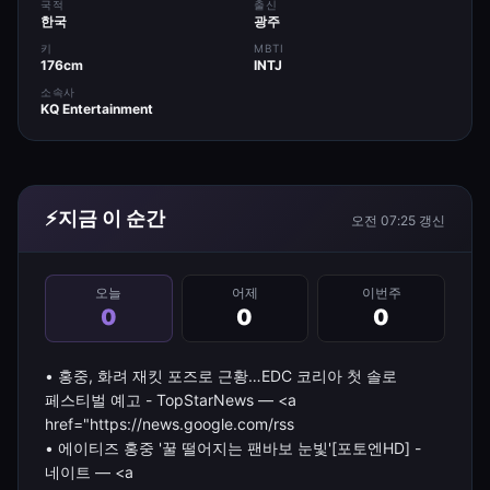
국적
출신
한국
광주
키
MBTI
176cm
INTJ
소속사
KQ Entertainment
⚡
지금 이 순간
오전 07:25
갱신
오늘
어제
이번주
0
0
0
• 홍중, 화려 재킷 포즈로 근황…EDC 코리아 첫 솔로
페스티벌 예고 - TopStarNews — <a
href="https://news.google.com/rss
• 에이티즈 홍중 '꿀 떨어지는 팬바보 눈빛'[포토엔HD] -
네이트 — <a