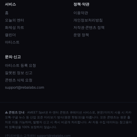
서비스
정책·약관
홈
이용약관
오늘의 엔터
개인정보처리방침
화제성 차트
저작권·콘텐츠 정책
캘린더
운영 정책
아티스트
문의·신고
아티스트 등록 요청
잘못된 정보 신고
콘텐츠 삭제 요청
support@rebalabs.com
⚠ 콘텐츠 안내
·
AMEET Spot은 K-엔터 콘텐츠 큐레이션 서비스로, 본문/이미지 사용 시 카카
오톡·구글 뉴스 등 산업 표준 미리보기 방식(원문 핫링크)을 따릅니다. 모든 콘텐츠는 원문 출
처로 이동 가능하며, 발행자 신고 시 즉시 비공개 처리합니다. AI 자동 수집 데이터는 참고용이
며 정확성을 100% 보장하지 않습니다.
(주)리바랩스
·
고객센터
support@rebalabs.com