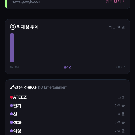
news.google.com
원문 보기 ↗
oc=5" target="_blank">에이티즈 홍중, 전주국제영화제
떴다…음악감독 성공적 데뷔</a>&nbsp;&nbsp;<font co
⑥ 화제성 추이
최근 30일
07-09
총
1
건
08-07
🔗
같은 소속사
·
KQ Entertainment
ATEEZ
그룹
민기
아이돌
산
아이돌
성화
아이돌
여상
아이돌