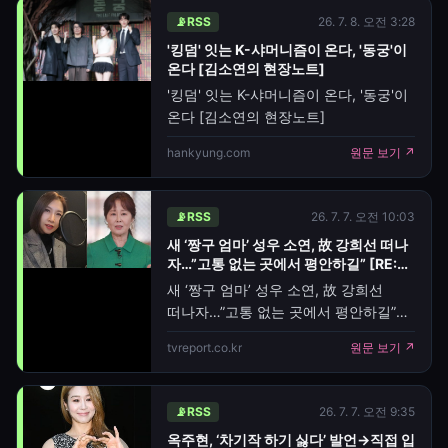
박소윤이 명리학자와 타로술사를
📡
RSS
26. 7. 8. 오전 3:28
잇달아 찾아 결혼운과 자식운을
'킹덤' 잇는 K-샤머니즘이 온다, '동궁'이
짚어보는 모습이 그려졌다. 이날
온다 [김소연의 현장노트]
명리학자는 김성수, 박소연에게 "굉장히
'킹덤' 잇는 K-샤머니즘이 온다, '동궁'이
다른 모습이 있다"며 차이점을
온다 [김소연의 현장노트]
hankyung.com
원문 보기 ↗
📡
RSS
26. 7. 7. 오전 10:03
새 ‘짱구 엄마’ 성우 소연, 故 강희선 떠나
자…”고통 없는 곳에서 평안하길” [RE:스
타]
새 ‘짱구 엄마’ 성우 소연, 故 강희선
떠나자…”고통 없는 곳에서 평안하길”
[RE:스타] — [TV리포트=최민준 기자]
tvreport.co.kr
원문 보기 ↗
애니메이션 '짱구는 못말려'에서 짱구
엄마 봉미선 역의 목소리를 이어받은
성우 소연이 대장암 투병 끝에 별세한
📡
RSS
26. 7. 7. 오전 9:35
선배 성우 고(故) 강희선을 향해 먹먹한
옥주현, ‘차기작 하기 싫다’ 발언→직접 입
애도의 뜻을 전했다. 소연은 최근 자신의