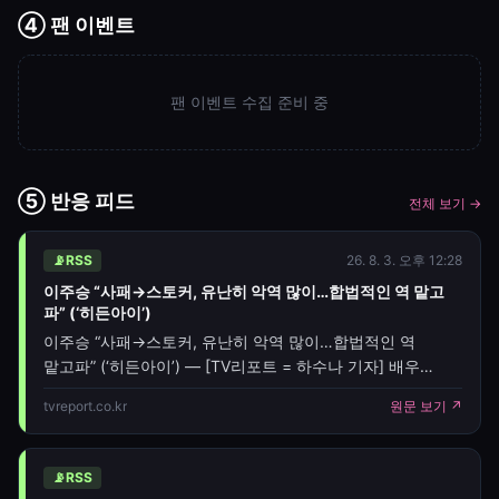
④ 팬 이벤트
팬 이벤트 수집 준비 중
⑤ 반응 피드
전체 보기 →
📡
RSS
26. 8. 3. 오후 12:28
이주승 “사패→스토커, 유난히 악역 많이…합법적인 역 맡고
파” (‘히든아이’)
이주승 “사패→스토커, 유난히 악역 많이…합법적인 역
맡고파” (‘히든아이’) — [TV리포트 = 하수나 기자] 배우
이주승이 유독 악역이 많이 들어온다고 하소연하며 합법적인
tvreport.co.kr
원문 보기 ↗
역할을 맡아보고 싶다고 밝혔다. 3일 MBC 에브리원
‘히든아이’에선 배우 이주승이 지난주에 이어 스페셜
게스트로 함께 했다. 절친 박하선은 “이주승 씨는
📡
RSS
‘히든아이’에 꼭 나