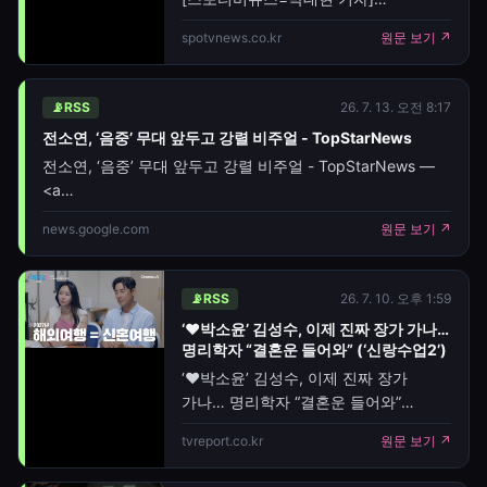
미국여자프로골프(LPGA) 투어에서
spotvnews.co.kr
원문 보기 ↗
메이저 대회 2승을 거둔 레전드
유소연이 첫 아이를 품에 안았다.미국
골프 전문 골프위크 는 21일(한국시간)
📡
RSS
26. 7. 13. 오전 8:17
LPGA 메이저 챔피언이자 세계랭킹 1위
전소연, ‘음중’ 무대 앞두고 강렬 비주얼 - TopStarNews
출신인 유소연이 자신의
전소연, ‘음중’ 무대 앞두고 강렬 비주얼 - TopStarNews —
사회관계망서비스(SNS)를 통해 첫아들
<a
출산 소식을 알렸다 고 보도했다.
href="https://news.google.com/rss/articles/CBMick
유소연은 이날 개인 인스타그램에 말로
news.google.com
원문 보기 ↗
oc=5" target="_blank">전소연, ‘음중’ 무대
다 표현할 수 없는 사랑(Love beyond
words) 이란 짧은 글과 함께 장남
탄생을 알렸다.유소연과 남편 정
📡
RSS
26. 7. 10. 오후 1:59
‘♥박소윤’ 김성수, 이제 진짜 장가 가나…
명리학자 “결혼운 들어와” (‘신랑수업2’)
‘♥박소윤’ 김성수, 이제 진짜 장가
가나… 명리학자 “결혼운 들어와”
(‘신랑수업2’) — [TV리포트=양원모
tvreport.co.kr
원문 보기 ↗
기자] 김성수가 들떴다. 10일 밤 채널A
'신랑수업2'에서는 '성소 커플' 김성수와