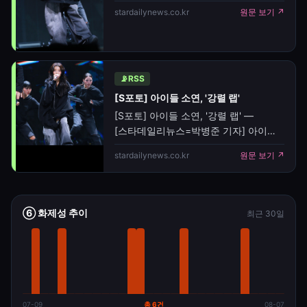
불과 물에 비유했다. 김영희는 정범균과
(i-dle)의 미니 9집 'We made' 발매 기념
stardailynews.co.kr
원문 보기 ↗
4년째 함께하며 생긴 서운했던
쇼케이스가 6일 오후, 서울 광진구
경험들을 털어놨다.그는 "'개그콘서트'의
예스24 라이브홀에서 열렸다.아이들의
'소통왕 말자 할매' 코너가 통편집되
신보 'We made'의 타이틀곡 'Gimme
Dat Love'는 서로에게 강하게 끌리는
갈증 같은 사랑을 그린 곡이다. 이외에
📡
RSS
'Mono (Feat. skaiwater)', 'Crow',
[S포토] 아이들 소연, '강렬 랩'
'Morning', 'Love Is Pain' 등이 수록된다.
[S포토] 아이들 소연, '강렬 랩' —
아이들은 지난 6월 홍콩 카이탁
[스타데일리뉴스=박병준 기자] 아이들
스타디움에서 양일
(i-dle)의 미니 9집 'We made' 발매 기념
stardailynews.co.kr
원문 보기 ↗
쇼케이스가 6일 오후, 서울 광진구
예스24 라이브홀에서 열렸다.아이들의
신보 'We made'의 타이틀곡 'Gimme
Dat Love'는 서로에게 강하게 끌리는
⑥ 화제성 추이
최근 30일
갈증 같은 사랑을 그린 곡이다. 이외에
'Mono (Feat. skaiwater)', 'Crow',
'Morning', 'Love Is Pain' 등이 수록된다.
아이들은 지난 6월 홍콩 카이탁
스타디움에서
07-09
총
6
건
08-07