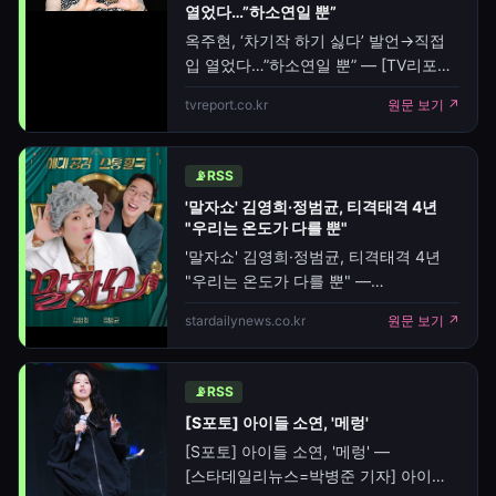
열었다…”하소연일 뿐”
계정을 통해 "선배님. 이제 더는 고통이
옥주현, ‘차기작 하기 싫다’ 발언→직접
없는 곳
입 열었다…”하소연일 뿐” — [TV리포트
=김진수 기자] 가수 겸 뮤지컬 배우
tvreport.co.kr
원문 보기 ↗
옥주현이 최근 불거진 '차기작' 발언에
대해 직접 해명했다. 옥주현은 7일
엑스포츠뉴스와의 인터뷰를 통해 최근
📡
RSS
팬들과 대화 중 언급했던 발언에 대해
'말자쇼' 김영희·정범균, 티격태격 4년
입을 열었다. 최근 온라인을 중심으로
"우리는 온도가 다를 뿐"
그가 팬 플랫폼에서 "계약한 차기작
'말자쇼' 김영희·정범균, 티격태격 4년
"우리는 온도가 다를 뿐" —
[스타데일리뉴스=황규준기자] KBS2
stardailynews.co.kr
원문 보기 ↗
'말자쇼'에서 김영희, 정범균 콤비가
4년간의 파트너십과 서로 다른
성격으로 겪었던 일들을 공개했다.지난
📡
RSS
6일 방송된 '말자쇼'는 '내 편 맞아?'
[S포토] 아이들 소연, '메렁'
특집으로 진행되었다. 감성적이고
감정적인 김영희는 자신과 달리
[S포토] 아이들 소연, '메렁' —
이성적이고 현실적인 정범균을 각각
[스타데일리뉴스=박병준 기자] 아이들