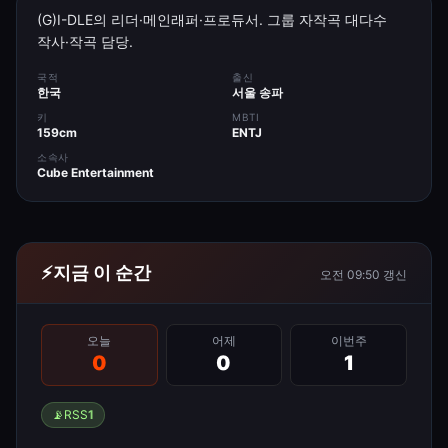
(G)I-DLE의 리더·메인래퍼·프로듀서. 그룹 자작곡 대다수
작사·작곡 담당.
국적
출신
한국
서울 송파
키
MBTI
159cm
ENTJ
소속사
Cube Entertainment
⚡
지금 이 순간
오전 09:50
갱신
오늘
어제
이번주
0
0
1
📡
RSS
1