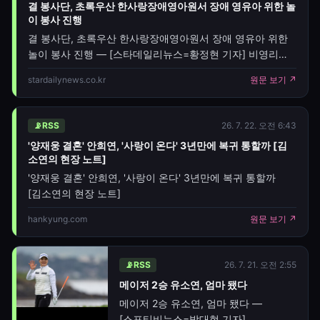
결 봉사단, 초록우산 한사랑장애영아원서 장애 영유아 위한 놀
이 봉사 진행
결 봉사단, 초록우산 한사랑장애영아원서 장애 영유아 위한
놀이 봉사 진행 — [스타데일리뉴스=황정현 기자] 비영리
봉사단체 '결 봉사단'이 지난 25일 초록우산
stardailynews.co.kr
원문 보기 ↗
한사랑장애영아원을 찾아 장애 영유아들의 성장과 발달을
위한 놀이 봉사활동을 진행했다.이번 활동은 결 봉사단의
100만 원 후원을 바탕으로 마련됐으며, 장애 영유아들이
📡
RSS
26. 7. 22. 오전 6:43
다양한 놀이를 통해 정서적 안정과 사회성, 신체 발달을
'양재웅 결혼' 안희연, '사랑이 온다' 3년만에 복귀 통할까 [김
경험할 수 있도록 프로그램이 운영됐다.봉사에는 결 봉사단
소연의 현장 노트]
대표인 모델 김재인을 비롯해 방송인 강소연, 배우 최상아, 스
'양재웅 결혼' 안희연, '사랑이 온다' 3년만에 복귀 통할까
[김소연의 현장 노트]
hankyung.com
원문 보기 ↗
📡
RSS
26. 7. 21. 오전 2:55
메이저 2승 유소연, 엄마 됐다
메이저 2승 유소연, 엄마 됐다 —
[스포티비뉴스=박대현 기자]