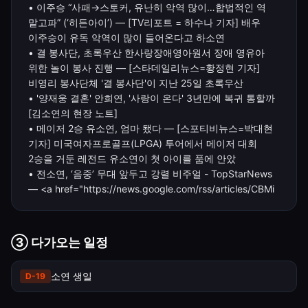
• 이주승 “사패→스토커, 유난히 악역 많이…합법적인 역
맡고파” (‘히든아이’) — [TV리포트 = 하수나 기자] 배우
이주승이 유독 악역이 많이 들어온다고 하소연
• 결 봉사단, 초록우산 한사랑장애영아원서 장애 영유아
위한 놀이 봉사 진행 — [스타데일리뉴스=황정현 기자]
비영리 봉사단체 '결 봉사단'이 지난 25일 초록우산
• '양재웅 결혼' 안희연, '사랑이 온다' 3년만에 복귀 통할까
[김소연의 현장 노트]
• 메이저 2승 유소연, 엄마 됐다 — [스포티비뉴스=박대현
기자] 미국여자프로골프(LPGA) 투어에서 메이저 대회
2승을 거둔 레전드 유소연이 첫 아이를 품에 안았
• 전소연, ‘음중’ 무대 앞두고 강렬 비주얼 - TopStarNews
— <a href="https://news.google.com/rss/articles/CBMi
③ 다가오는 일정
소연 생일
D-
19