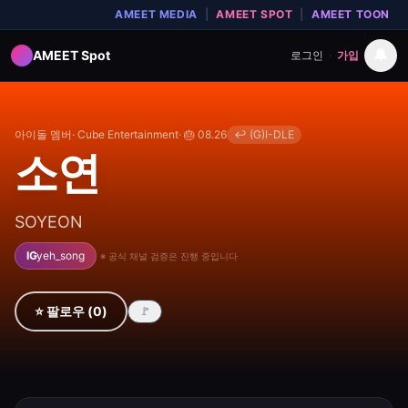
AMEET MEDIA
|
AMEET SPOT
|
AMEET TOON
🔔
AMEET Spot
로그인
·
가입
아이돌 멤버
·
Cube Entertainment
· 🎂
08.26
↩
(G)I-DLE
소연
SOYEON
IG
yeh_song
※ 공식 채널 검증은 진행 중입니다
⭐ 팔로우
(
0
)
🚩