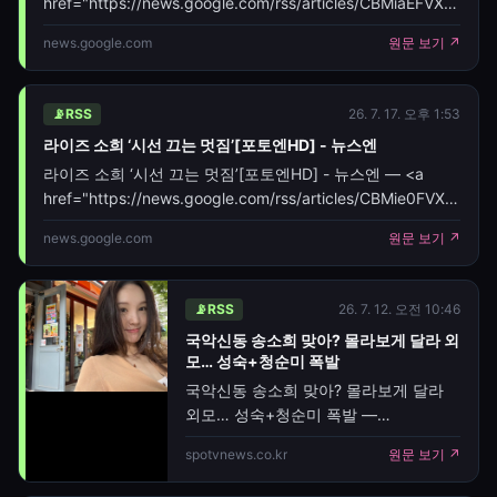
href="https://news.google.com/rss/articles/CBMiaE
oc=5" target="_blank">라이즈 소희 ‘시선 끄는
news.google.com
원문 보기 ↗
멋짐’[포토엔HD]</a>&nbsp;
📡
RSS
26. 7. 17. 오후 1:53
라이즈 소희 ‘시선 끄는 멋짐’[포토엔HD] - 뉴스엔
라이즈 소희 ‘시선 끄는 멋짐’[포토엔HD] - 뉴스엔 — <a
href="https://news.google.com/rss/articles/CBMie0F
oc=5" target="_blank">라이즈 소희 ‘
news.google.com
원문 보기 ↗
📡
RSS
26. 7. 12. 오전 10:46
국악신동 송소희 맞아? 몰라보게 달라 외
모… 성숙+청순미 폭발
국악신동 송소희 맞아? 몰라보게 달라
외모… 성숙+청순미 폭발 —
[스포티비뉴스=배선영 기자] 국악인 겸
spotvnews.co.kr
원문 보기 ↗
싱어송라이터 송소희의 근황이 화제다.
송소희는 최근 자신의 SNS에 셀카