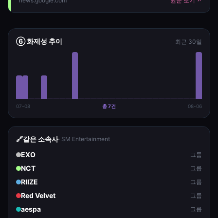
news.google.com
원문 보기 ↗
oc=5" target="_blank">아이돌그
⑥ 화제성 추이
최근 30일
07-08
총
7
건
08-06
🔗
같은 소속사
·
SM Entertainment
EXO
그룹
NCT
그룹
RIIZE
그룹
Red Velvet
그룹
aespa
그룹