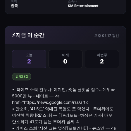
국적
소속사
한국
SM Entertainment
⚡
지금 이 순간
오후 05:17
갱신
오늘
어제
이번주
2
0
2
📡
RSS
2
• '라이즈 소희 친누나' 이지민, 숏폼 플랫폼 접수…데뷔곡
5000만 뷰 - 네이트 — <a
href="https://news.google.com/rss/artic
• 안소희, ‘41.5도’ 역대급 폭염도 못 막았다…무더위에도
여전한 취향 [RE:스타] — [TV리포트=하상은 기자] 배우
안소희가 41도가 넘는 무더위 날씨 속
• 라이즈 소희 ‘시선 끄는 멋짐’[포토엔HD] - 뉴스엔 — <a