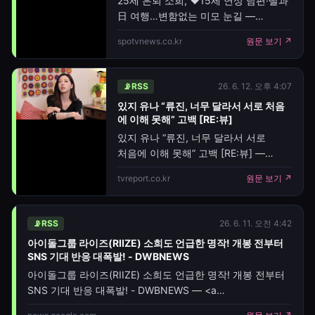
25세 은퇴 소희, ♥15세 연상 남편·딸과
현지 전통 의
日 여행…변함없는 미모 눈길 —
[스포티비뉴스=허나원 기자] 그룹
spotvnews.co.kr
원문 보기 ↗
앨리스 출신 소희가 가족과 함께 여행을
즐기는 근황을 공개했다.소희는 16일
개인 SNS에 남편, 딸과 함께 일본
📡
RSS
26. 6. 12. 오후 4:07
여행을 떠난 사진 여러 장을 게재했다.
있지 유나 “류진, 너무 달라서 서로 처음
사진 속 소희는 일본 전통 의상을 입고
에 이해 못해” 고백 [RE:뷰]
변함없는 미모를 뽐내고 있다. 또 넓은
있지 유나 “류진, 너무 달라서 서로
어깨로 듬직한 분위기를 자아낸 남편의
처음에 이해 못해” 고백 [RE:뷰] —
모습과 딸의 앙증맞은 뒷모습도 공개돼
[TV리포트=남금주 기자] 그룹 있지
눈길을 끌었다.소희는 2024년 4월
tvreport.co.kr
원문 보기 ↗
유나가 멤버 류진과 성격이 달라서
남자친구와의 결혼과 함께 연예계
처음엔 이해하지 못했다고 고백했다.
은퇴를 선언했다
12일 안소희 유튜브 채널에는 'JYP 막내
📡
RSS
26. 6. 11. 오전 4:42
계보의 만남 귀하다' 영상이 공개됐다.
아이돌그룹 라이즈(RIIZE) 소희도 언급한 명작! 개봉 전부터
이날 있지 유나는 자신의 매력 포인트로
SNS 기대 반응 대폭발! - DWBNEWS
눈, 키, 입매, 사랑스러움이라고 밝혔
아이돌그룹 라이즈(RIIZE) 소희도 언급한 명작! 개봉 전부터
SNS 기대 반응 대폭발! - DWBNEWS — <a
href="https://news.google.com/rss/articles/CBMiaEF