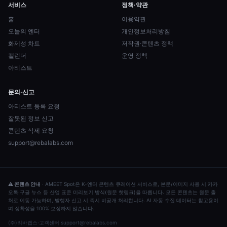
서비스
정책·약관
홈
이용약관
오늘의 엔터
개인정보처리방침
화제성 차트
저작권·콘텐츠 정책
캘린더
운영 정책
아티스트
문의·신고
아티스트 등록 요청
잘못된 정보 신고
콘텐츠 삭제 요청
support@rebalabs.com
⚠ 콘텐츠 안내
·
AMEET Spot은 K-엔터 콘텐츠 큐레이션 서비스로, 본문/이미지 사용 시 카카
오톡·구글 뉴스 등 산업 표준 미리보기 방식(원문 핫링크)을 따릅니다. 모든 콘텐츠는 원문 출
처로 이동 가능하며, 발행자 신고 시 즉시 비공개 처리합니다. AI 자동 수집 데이터는 참고용이
며 정확성을 100% 보장하지 않습니다.
(주)리바랩스
·
고객센터
support@rebalabs.com