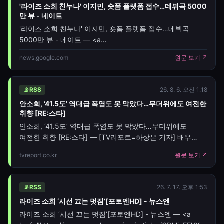
'라이즈 소희 친누나' 이지민, 숏폼 플랫폼 접수…데뷔곡 5000
만 뷰 - 네이트
'라이즈 소희 친누나' 이지민, 숏폼 플랫폼 접수…데뷔곡
5000만 뷰 - 네이트 — <a
href="https://news.google.com/rss/articles/CBMiYEF
news.google.com
원문 보기 ↗
oc=5" target="_blank">'라이즈 소희 친누나' 이지민, 숏폼
플랫폼 접수…데
📡
RSS
26. 8. 6. 오전 1:18
안소희, ‘41.5도’ 역대급 폭염도 못 막았다…무더위에도 여전한
취향 [RE:스타]
안소희, ‘41.5도’ 역대급 폭염도 못 막았다…무더위에도
여전한 취향 [RE:스타] — [TV리포트=하상은 기자] 배우
안소희가 41도가 넘는 무더위 날씨 속 카페에서의 일상을
tvreport.co.kr
원문 보기 ↗
공개했다. 지난 5일 안소희 개인 계정에는 "41도에도 따뜻한
커피 마시는 거 어떤데"라는 글과 함께 사진 한 장이
게시됐다. 공개된 사진에는 예쁜 꽃 모양의 아트가 그려져
📡
RSS
26. 7. 17. 오후 1:53
있는
라이즈 소희 ‘시선 끄는 멋짐’[포토엔HD] - 뉴스엔
라이즈 소희 ‘시선 끄는 멋짐’[포토엔HD] - 뉴스엔 — <a