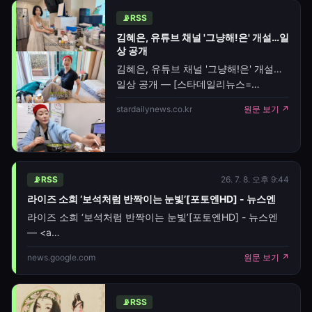
사진을 두 장 게재했다. 사진 속
📡
RSS
송소희는 카페를 배경으로 베이지 톤의
김혜은, 유튜브 채널 '그냥해!은' 개설…일
카디건을 착용한 모습. 긴 생머리를
상 공개
늘어뜨리고 옅은 화장기의 얼굴에서
김혜은, 유튜브 채널 '그냥해!은' 개설…
성숙해보이면서도 청순한 매력이
일상 공개 — [스타데일리뉴스=
돋보인다. 팬들 및 지인들은 아 예쁘다 ,
조수현기자] 배우 김혜은이 유튜브 채널
너무 예쁘다 등의 반응을 보였다. 한편,
stardailynews.co.kr
원문 보기 ↗
'그냥해!은'을 개설하고 배우가 아닌
어린 나이부터 경기민요 소리가로
일상을 공개했다.김혜은은 지난 1일 첫
음악을 시작한 송소희는 이후 전통음악
영상을 공개하고 배우 이상희, 홍지희,
안소희, 김소혜와 함께한 식사 자리에서
유튜브를 시작하게 된 계기를 전했다.
📡
RSS
26. 7. 8. 오후 9:44
그는 "엄마가 김치를 정말 잘
라이즈 소희 ‘보석처럼 반짝이는 눈빛’[포토엔HD] - 뉴스엔
담그신다"며 "엄마와의 추억을 많이
라이즈 소희 ‘보석처럼 반짝이는 눈빛’[포토엔HD] - 뉴스엔
남기고 싶었다. 나중에 나에게 위로가 될
— <a
것 같다"고 유튜브를 시작한 이유를
href="https://news.google.com/rss/articles/CBMiaE
밝혔다.또 "이 나이에 뭘 해라는
news.google.com
원문 보기 ↗
oc=5" target="_blank">라이즈 소희 ‘보석처럼 반짝이는
생각보다는 아직 내가
눈빛’[포토엔HD]</
📡
RSS