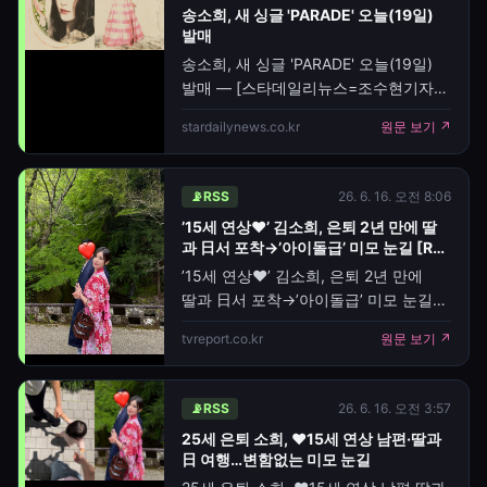
송소희, 새 싱글 'PARADE' 오늘(19일)
발매
송소희, 새 싱글 'PARADE' 오늘(19일)
발매 — [스타데일리뉴스=조수현기자]
가수 송소희가 19일 오후 6시 새 싱글
stardailynews.co.kr
원문 보기 ↗
'PARADE'를 발매한다.'PARADE'는
반복되는 일상과 흘러가는 시간 속에서
살아가는 사람들의 모습을 주제로 한 팝
📡
RSS
26. 6. 16. 오전 8:06
장르의 곡이다.이번 신곡은 송소희가
’15세 연상♥’ 김소희, 은퇴 2년 만에 딸
작사, 작곡, 편곡에 참여했으며,
과 日서 포착→’아이돌급’ 미모 눈길 [RE:
프로듀서 구름이 편곡 작업에 함께했다.
스타]
’15세 연상♥’ 김소희, 은퇴 2년 만에
팝 사운드에 국악적 창법을 접목한 것이
딸과 日서 포착→’아이돌급’ 미모 눈길
특징이다.음원과 함께 공개되는
[RE:스타] — [TV리포트=배효진 기자]
뮤직비디오에는 퍼레이드 가면을
tvreport.co.kr
원문 보기 ↗
그룹 '앨리스' 출신 김소희가 연예계
착용한 밴드 세션과 함께 노래하는
활동 중단 이후 가족과 일본으로 떠났다.
송소희의
김소희는 16일 개인 계정에 여러 개의
📡
RSS
26. 6. 16. 오전 3:57
이모티콘과 함께 근황 사진을 올렸다.
25세 은퇴 소희, ♥15세 연상 남편·딸과
공개된 이미지에는 남편과 자녀를
日 여행…변함없는 미모 눈길
동반해 일본을 찾은 모습이 담겼다. 그는