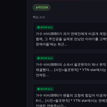
📡
RSS
24
핵심 소식
📰
네이버 뉴스
가수 비비(BIBI)가 과거 연예인에게 비공개 계
함께, 그 주인공을 실제로 만났던 이야기를 고백했
문제아들'에는 최근...
📰
네이버 뉴스
가수 비비(BIBI)의 소속사 필굿뮤직이 워너 뮤직 코
체결했다.... [사진=필굿뮤직] * YTN star
언제든...
📰
네이버 뉴스
가수 비비(BIBI)가 팬들의 요청에 힘입어 미공
6시... [사진=필굿뮤직] * YTN star에서는
언제든 연락주시기...