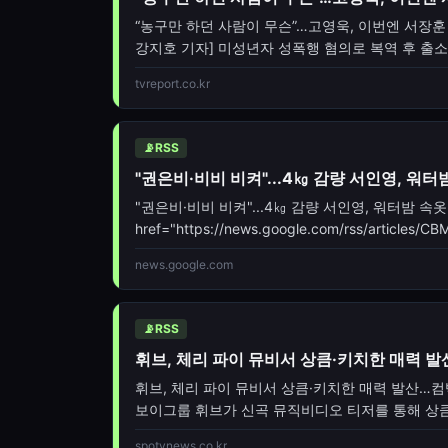
“농구만 하던 사람이 무슨”…고영욱, 이번엔 서장훈 거
강지호 기자] 미성년자 성폭행 혐의로 복역 후 출소
향한 황당한 공개 비판을 이어간 것에 이어, 이번
tvreport.co.kr
고영욱은 5일 자신의 계정에 "농구만
📡
RSS
"권은비·비비 비켜"...4㎏ 감량 서인영, 워
"권은비·비비 비켜"...4㎏ 감량 서인영, 워터밤 속옷
href="https://news.google.com/rss/arti
news.google.com
📡
RSS
휘브, 체리 파이 뮤비서 상큼·키치한 매력 
휘브, 체리 파이 뮤비서 상큼·키치한 매력 발산…
보이그룹 휘브가 신곡 뮤직비디오 티저를 통해 상큼
휘브(김준민, 하승, 진범, 유건, 이정, 재하, 원준)
spotvnews.co.kr