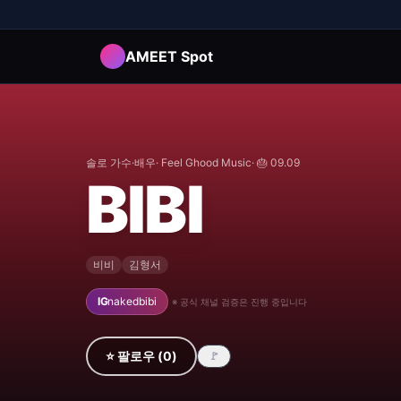
AMEET Spot
솔로 가수·배우
·
Feel Ghood Music
· 🎂
09.09
BIBI
비비
김형서
IG
nakedbibi
※ 공식 채널 검증은 진행 중입니다
⭐ 팔로우
(
0
)
🚩