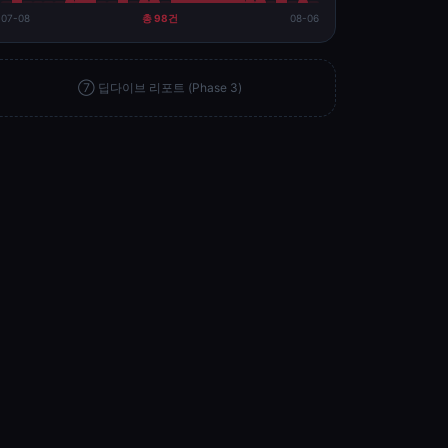
07-08
총
98
건
08-06
⑦ 딥다이브 리포트 (Phase 3)