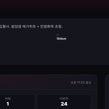
본명 김형서. 밤양갱 메가히트 + 칸영화제 초청.
키
164cm
오전 11:33
갱신
어제
이번주
1
24