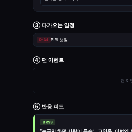
③ 다가오는 일정
BIBI 생일
D-
34
④ 팬 이벤트
팬 이
⑤ 반응 피드
📡
RSS
“농구만 하던 사람이 무슨”…고영욱, 이번엔 