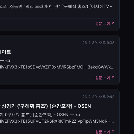
…장동민 "막장 드라마 한 편" ('구해줘 홈즈') [어저께TV -
cles/CBMiYEFVX3lxTE1TMVAwSnNDaW1MZ2RRYzlCQnJZNnVfOTZnNW
원문 보기 ↗
26. 7. 30. 오후 9:33
네이트
— <a
les/CBMiVkFVX3lxTE1oSDVoVnZlT0xMVlRSbzFMOHI3ekdGWWxDS2t
상형 바뀌었다</a>&nbsp;&nbsp;<font color="#6f6f6f">
원문 보기 ↗
26. 7. 30. 오후 2:43
상경기 ('구해줘 홈즈') [순간포착] - OSEN
('구해줘 홈즈') [순간포착] - OSEN — <a
cles/CBMiVEFVX3lxTE15UFVQT2R6RXRKTmR2ZlVpTlpWM3NqRHRMb
 배탈' 비비, 짠내 폭발 상경기 ('
원문 보기 ↗