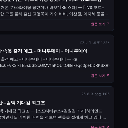
론 “가스라이팅 당했거나 바보” [RE:스타] — [TV리포트=
한 그룹 룰라 출신 고영욱이 가수 비비, 이찬원, 이지혜 등을
에는 공효진과 서장훈을 거론하며 다시 장문의 글을 남겼다.
원문 보기 ↗
26. 8. 3. 오후 10:17
터밤 속옷 출격 예고 - 머니투데이 - 머니투데이
 출격 예고 - 머니투데이 - 머니투데이 — <a
cles/CBMic0FVX3lxTE5sbGl3cGlMV1hKOUltQllfekFqc0pFbDRKSX
원문 보기 ↗
26. 8. 3. 오전 1:05
발산…컴백 기대감 최고조
컴백 기대감 최고조 — [스포티비뉴스=김원겸 기자]하이엔드
하면서도 키치한 매력을 선보여 팬들을 설레게 하고 있다.
는 3일 공식 SNS와 유튜브 채널에 두 번째 미니앨범 ‘체리
원문 보기 ↗