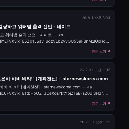
 공개했다.공개된 영상에서 휘브 멤버들은 파스텔 핑크와 레드
이트생으로 변신해
26. 8. 1. 오후 3:04
㎏ 감량하고 워터밤 출격 선언 - 네이트
고 워터밤 출격 선언 - 네이트 — <a
les/CBMiYEFVX3lxTE5Zb1JSay1udzVLb2VyOU55aFBnM2lGcHdKY3dh
인영, 한 달 만에 4
원문 보기 ↗
26. 7. 31. 오전 11:16
·비비 비켜!" [개과천선] - starnewskorea.com
켜!" [개과천선] - starnewskorea.com — <a
cles/CBMic0FVX3lxTE1tbHpOZTJCeXdsYktYbjZTeEFsZ0diSHdNRn
원문 보기 ↗
26. 7. 30. 오후 9:56