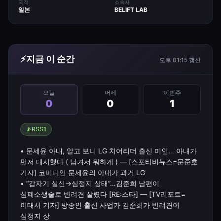
국적
소속사
일본
BELIFT LAB
⚡
지금 이 순간
오후 01:15
갱신
오늘
어제
이번주
0
0
1
📡
RSS
1
• 문세윤 아내, 알고 보니 LG 치어리더 출신 미인… 아내가
먼저 대시했다 ( 남겨서 뭐하게 ) — [스포티비뉴스=문준호
기자] 코미디언 문세윤의 아내가 과거 LG
• “갑자기 실신→심정지 상태”…김준희 남편이
심폐소생술로 반려견 살렸다 [RE:스타] — [TV리포트=
이태서 기자] 방송인 출신 사업가 김준희가 반려견이
심정지 상