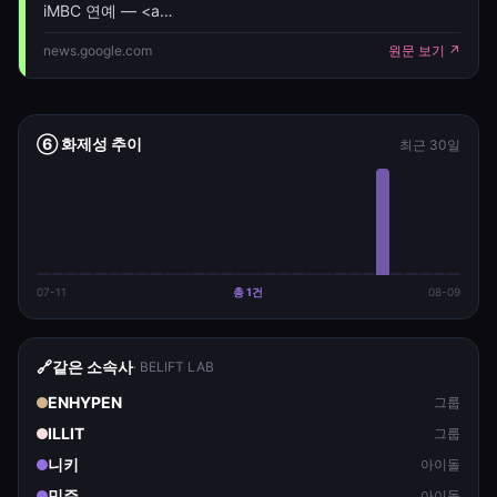
iMBC 연예 — <a
href="https://news.google.com/rss/articles/CBMiYEF
news.google.com
원문 보기 ↗
oc=5" target="_blank">아일릿 모카, 다시 활동
중단…"과도한 불안 증세" [전
⑥ 화제성 추이
최근 30일
07-11
총
1
건
08-09
🔗
같은 소속사
·
BELIFT LAB
ENHYPEN
그룹
ILLIT
그룹
니키
아이돌
민주
아이돌