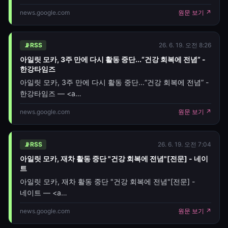
href="https://news.google.com/rss/articles/CBMiYEF
넘어지더니 의식을 잃었다 며 심정지
news.google.com
원문 보기 ↗
oc=5" target="_blank">아일릿 모카, 복귀 3주 만에 활동
상태였고 소변까지 실금했다 고
중단 "과도한 긴장
설명했다. 이어 남편이 곧바로
CPR(심폐소생
📡
RSS
26. 6. 19. 오전 8:26
아일릿 모카, 3주 만에 다시 활동 중단...“건강 회복에 전념” -
한강타임즈
아일릿 모카, 3주 만에 다시 활동 중단...“건강 회복에 전념” -
한강타임즈 — <a
href="https://news.google.com/rss/articles/CBMia0F
news.google.com
원문 보기 ↗
oc=5" target="_blank">아일릿 모카, 3주 만에 다시
📡
RSS
26. 6. 19. 오전 7:04
아일릿 모카, 재차 활동 중단 "건강 회복에 전념"[전문] - 네이
트
아일릿 모카, 재차 활동 중단 "건강 회복에 전념"[전문] -
네이트 — <a
href="https://news.google.com/rss/articles/CBMiU0F
news.google.com
원문 보기 ↗
oc=5" target="_blank">아일릿 모카, 재차 활동 중단 "건강
회복에 전념"[전문]</a>&nbsp;&nbsp;<font