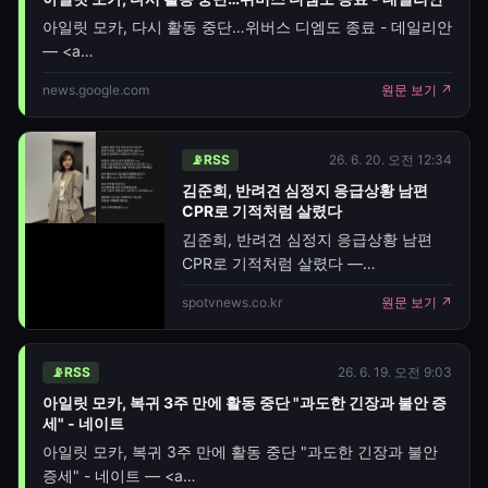
우다다 하다가 갑자기 뒤로 그대로
아일릿 모카, 다시 활동 중단…위버스 디엠도 종료 - 데일리안
넘어가서 실신했다. 심정지 상태에서
— <a
오줌까지 지렸다"고
href="https://news.google.com/rss/articles/CBMiVk
news.google.com
원문 보기 ↗
📡
RSS
26. 6. 20. 오전 12:34
김준희, 반려견 심정지 응급상황 남편
CPR로 기적처럼 살렸다
김준희, 반려견 심정지 응급상황 남편
CPR로 기적처럼 살렸다 —
[스포티비뉴스=김지호 기자] 방송인 겸
spotvnews.co.kr
원문 보기 ↗
사업가 김준희가 반려견이 갑작스러운
심정지 증세를 보였던 긴박한 순간을
공개하며 놀란 심경을 전했다.김준희는
📡
RSS
26. 6. 19. 오전 9:03
최근 자신의 SNS를 통해 반려견 모카가
아일릿 모카, 복귀 3주 만에 활동 중단 "과도한 긴장과 불안 증
의식을 잃는 응급상황을 겪었다 고
세" - 네이트
밝히며 당시 상황을 상세히 전했다.그는
아일릿 모카, 복귀 3주 만에 활동 중단 "과도한 긴장과 불안
집에 온 엄마를 반갑게 맞으며
증세" - 네이트 — <a
뛰어다니던 모카가 갑자기 뒤로