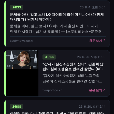
📡
RSS
26. 8. 4. 오전 3:04
문세윤 아내, 알고 보니 LG 치어리더 출신 미인… 아내가 먼저
대시했다 ( 남겨서 뭐하게 )
문세윤 아내, 알고 보니 LG 치어리더 출신 미인… 아내가
먼저 대시했다 ( 남겨서 뭐하게 ) — [스포티비뉴스=문준호
기자] 코미디언 문세윤의 아내가 과거 LG트윈스 응원단
spotvnews.co.kr
원문 보기 ↗
치어리더 팀장을 맡았던 김하나인 것으로 알려졌다.3일 tvN
STORY 예능 남겨서 뭐하게 에는 문세윤, 이정진 그리고
흑백요리사 에서 화제를 모았던 이모카세 가 등장해 MC
📡
RSS
26. 6. 20. 오후 11:00
이영자, 박세리와 오순도순 여러 이야기를 나눴다.이날
“갑자기 실신→심정지 상태”…김준희 남
이영자가 문세윤의 결혼 스토리를 궁금해하자, 문세윤은
편이 심폐소생술로 반려견 살렸다 [RE:
저는 반전인 게, 와이프가 대시를 해서 제가
스타]
“갑자기 실신→심정지 상태”…김준희
남편이 심폐소생술로 반려견 살렸다
[RE:스타] — [TV리포트=이태서 기자]
tvreport.co.kr
원문 보기 ↗
방송인 출신 사업가 김준희가 반려견이
심정지 상태가 왔던 급박한 상황을
전했다. 김준희는 18일 자신의 계정에
📡
RSS
26. 6. 20. 오전 2:14
"집에 온 엄마가 반가워 모카(반려견)가
아일릿 모카, 다시 활동 중단…위버스 디엠도 종료 - 데일리안