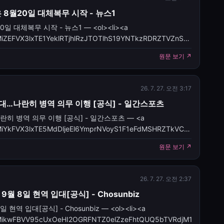
 8월20일 대체복무 시작 - 뉴스1
 대체복무 시작 - 뉴스1 — <ol><li><a
cles/CBMiZEFVX3lxTE1YeklRTjhlRzJTOTlhS19YNTkzRDRZTVZnSE5
군
원문 보기 ↗
26. 7. 27. 오전 3:17
입대…나란히 병역 의무 이행 [공식] - 일간스포츠
히 병역 의무 이행 [공식] - 일간스포츠 — <a
les/CBMiYkFVX3lxTE5MdDljeEl6YmprNVoyS1F1eFdMSHRZTkVCWTdlb
·도겸,
원문 보기 ↗
26. 7. 27. 오전 2:37
 8일 현역 입대[공식] - Chosunbiz
 입대[공식] - Chosunbiz — <ol><li><a
cles/CBMikwFBVV95cUxOeHI2OGRFNTZ0elZzeFhtQUQ5bTVRdjM1e