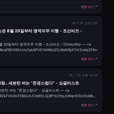
원문 보기 ↗
26. 7. 27. 오전 1:31
은 8월 20일부터 병역의무 이행 - 조선비즈 -
20일부터 병역의무 이행 - 조선비즈 - Chosunbiz — <a
cles/CBMikwFBVV95cUxOaUtPVS1fdWdsZDJKdkRjdThYZndqZF9vOU
원문 보기 ↗
26. 7. 23. 오후 10:33
사랑…세븐틴 버논 “존경스럽다” - 싱글리스트
븐틴 버논 “존경스럽다” - 싱글리스트 — <a
cles/CBMiZkFVX3lxTFBGUnJCbW5LQ2lPYnZtbjJUNlpIX3IxOUdBUGN
민, 냉
원문 보기 ↗