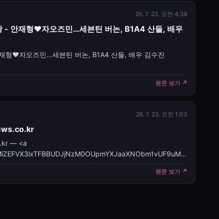
26. 7. 23. 오전 4:38
랑 - 안재형♥자오즈민…세븐틴 버논, B1A4 산들, 배우
안재형♥자오즈민…세븐틴 버논, B1A4 산들, 배우 김수진
cles/CBMicEFVX3lxTE1nUUR6YjRaeTNza3hOV2NRdC1iaG1Wenc2T0
원문 보기 ↗
26. 7. 23. 오전 1:03
s.co.kr
kr — <a
icles/CBMiZEFVX3lxTFBBUDJjNzM0OUpmYXJaaXNObm1vUF9uMjhF
 첫사랑 고백</a>&nbsp;&
원문 보기 ↗