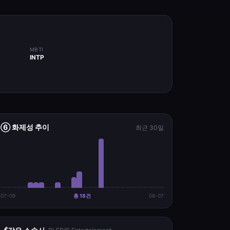
MBTI
INTP
⑥ 화제성 추이
최근 30일
07-09
총
18
건
08-07