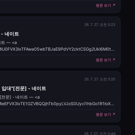
9월 순차 입대…육군 현역 복무[공식]</a>&nbsp;&nbsp;<f
원문 보기 ↗
26. 7. 27. 오전 5:23
 - 네이트
트 — <a
les/CBMiU0FVX3lxTFAwa05wbTBJaE9PdVY2cktCSGg2Ukl6M0tTMVZj
 시작…8·9월 입대</a>&nbsp;&nbsp;<font color="#6f
원문 보기 ↗
26. 7. 27. 오전 5:20
 입대"[전문] - 네이트
전문] - 네이트 — <a
les/CBMieEFVX3lxTE1GZVBQQjhTb0pyLVJoS0Uyci1hbGo1R1loX0lr
원문 보기 ↗
26. 7. 27. 오전 3:46