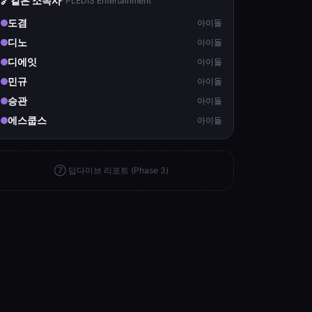
🔗
같은 소속사
·
PLEDIS Entertainment
도겸
아이돌
디노
아이돌
디에잇
아이돌
민규
아이돌
승관
아이돌
에스쿱스
아이돌
⑦ 딥다이브 리포트 (Phase 3)