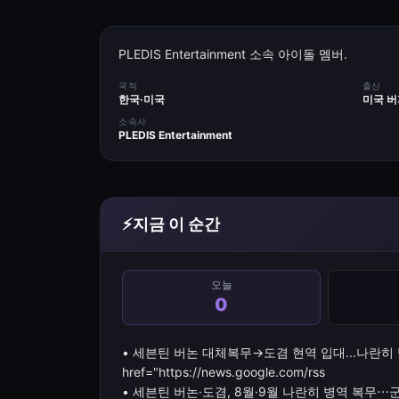
PLEDIS Entertainment 소속 아이돌 멤버.
국적
출신
한국·미국
미국 
소속사
PLEDIS Entertainment
⚡
지금 이 순간
오늘
0
• 세븐틴 버논 대체복무→도겸 현역 입대...나란히 병역 
href="https://news.google.com/rss
• 세븐틴 버논·도겸, 8월·9월 나란히 병역 복무⋯군