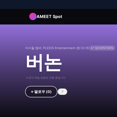
AMEET Spot
아이돌 멤버
·
PLEDIS Entertainment
· 🎂
02.18
↩
SEVENTEEN
버논
※ 공식 채널 검증은 진행 중입니다
⭐ 팔로우
(
0
)
🚩