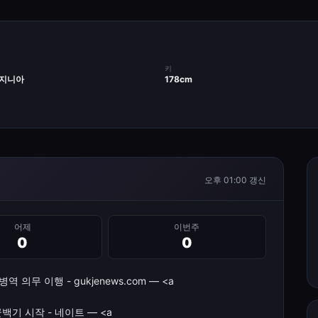
키
버지니아
178cm
오후 01:00
갱신
어제
이번주
0
0
의무 이행 - gukjenews.com — <a
백기 시작 - 네이트 — <a